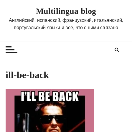
П
Multilingua blog
е
р
Английский, испанский, французский, итальянский,
е
португальский языки и всё, что с ними связано
й
т
и
к
с
о
ill-be-back
д
е
р
ж
и
м
о
м