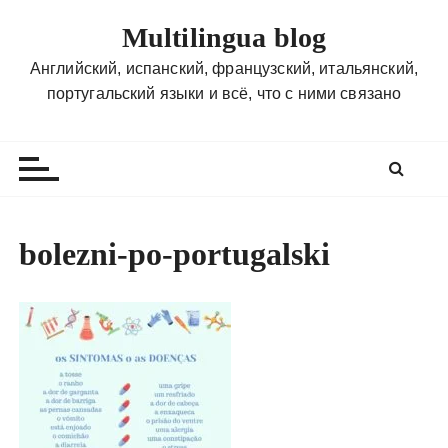
П
Multilingua blog
е
р
Английский, испанский, французский, итальянский,
е
португальский языки и всё, что с ними связано
й
т
и
к
с
о
bolezni-po-portugalski
д
е
р
ж
и
м
о
м