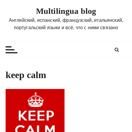
П
Multilingua blog
е
р
Английский, испанский, французский, итальянский,
е
португальский языки и всё, что с ними связано
й
т
и
к
с
о
keep calm
д
е
р
ж
и
м
о
м