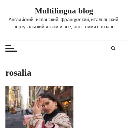
П
Multilingua blog
е
р
Английский, испанский, французский, итальянский,
е
португальский языки и всё, что с ними связано
й
т
и
к
с
о
rosalia
д
е
р
ж
и
м
о
м