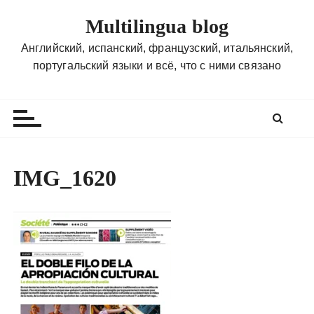
П
Multilingua blog
е
р
Английский, испанский, французский, итальянский,
е
португальский языки и всё, что с ними связано
й
т
и
к
с
о
IMG_1620
д
е
р
ж
и
м
о
м