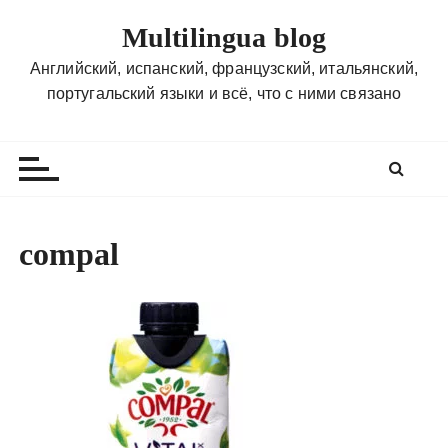
П
Multilingua blog
е
р
Английский, испанский, французский, итальянский,
е
португальский языки и всё, что с ними связано
й
т
и
к
с
о
compal
д
е
р
ж
и
м
о
м