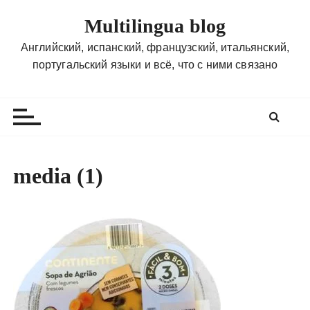
П
Multilingua blog
е
р
Английский, испанский, французский, итальянский,
е
португальский языки и всё, что с ними связано
й
т
и
к
с
о
media (1)
д
е
р
ж
и
м
о
м