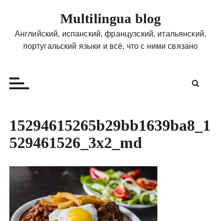
П
Multilingua blog
е
р
Английский, испанский, французский, итальянский,
е
португальский языки и всё, что с ними связано
й
т
и
к
с
о
15294615265b29bb1639ba8_1
д
529461526_3x2_md
е
р
ж
и
м
о
м