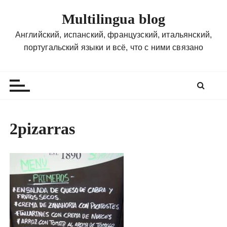
П
Multilingua blog
е
р
Английский, испанский, французский, итальянский,
е
португальский языки и всё, что с ними связано
й
т
и
к
с
о
2pizarras
д
е
р
ж
и
м
о
м