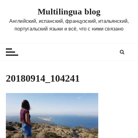
П
Multilingua blog
е
р
Английский, испанский, французский, итальянский,
е
португальский языки и всё, что с ними связано
й
т
и
к
с
о
20180914_104241
д
е
р
ж
и
м
о
м