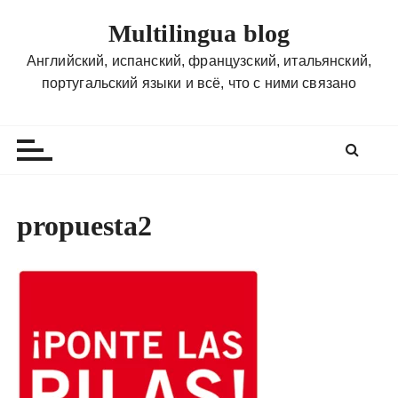
П
Multilingua blog
е
р
Английский, испанский, французский, итальянский,
е
португальский языки и всё, что с ними связано
й
т
и
к
с
о
propuesta2
д
е
р
ж
и
м
о
м