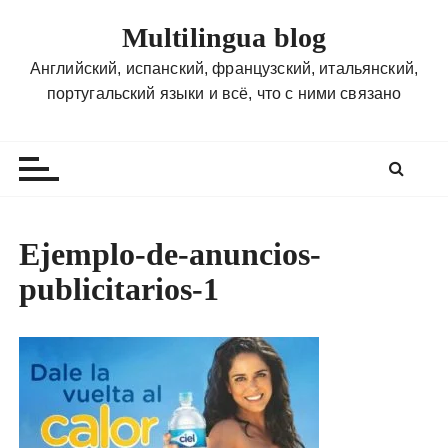
П
Multilingua blog
е
р
Английский, испанский, французский, итальянский,
е
португальский языки и всё, что с ними связано
й
т
и
к
с
о
Ejemplo-de-anuncios-
д
publicitarios-1
е
р
ж
и
м
о
м