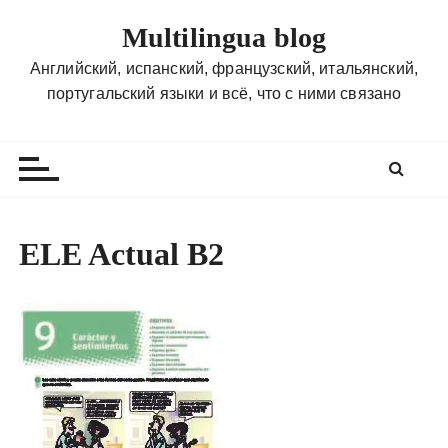
П
Multilingua blog
е
р
Английский, испанский, французский, итальянский,
е
португальский языки и всё, что с ними связано
й
т
и
к
с
о
ELE Actual B2
д
е
р
ж
и
м
о
м