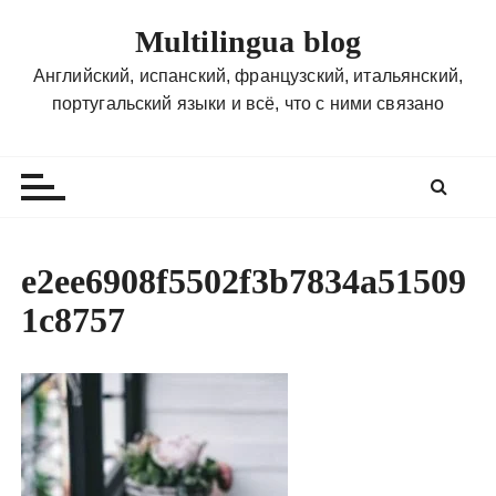
П
Multilingua blog
е
р
Английский, испанский, французский, итальянский,
е
португальский языки и всё, что с ними связано
й
т
и
к
с
о
e2ee6908f5502f3b7834a51509
д
1c8757
е
р
ж
и
м
о
м