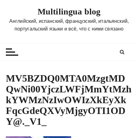
П
Multilingua blog
е
р
Английский, испанский, французский, итальянский,
е
португальский языки и всё, что с ними связано
й
т
и
к
с
о
MV5BZDQ0MTA0MzgtMD
д
QwNi00YjczLWFjMmYtMzh
е
р
kYWMzNzIwOWIzXkEyXk
ж
FqcGdeQXVyMjgyOTI1OD
и
Y@._V1_
м
о
м