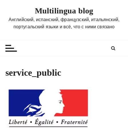
П
Multilingua blog
е
р
Английский, испанский, французский, итальянский,
е
португальский языки и всё, что с ними связано
й
т
и
к
с
о
service_public
д
е
р
ж
и
м
о
м