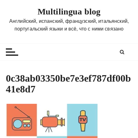
П
Multilingua blog
е
р
Английский, испанский, французский, итальянский,
е
португальский языки и всё, что с ними связано
й
т
и
к
с
о
0c38ab03350be7e3ef787df00b
д
41e8d7
е
р
ж
и
м
о
м