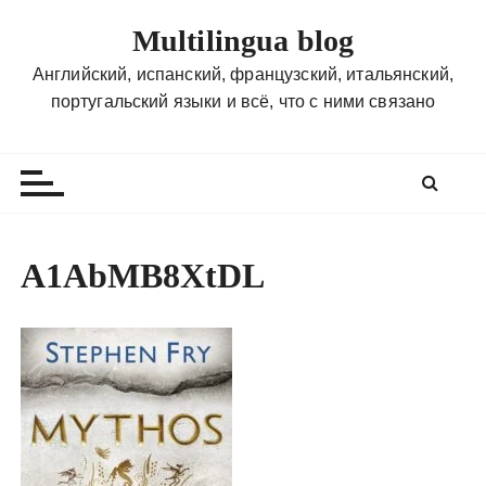
П
Multilingua blog
е
р
Английский, испанский, французский, итальянский,
е
португальский языки и всё, что с ними связано
й
т
и
к
с
о
A1AbMB8XtDL
д
е
р
ж
и
м
о
м