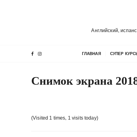
П
е
р
е
Английский, испанс
й
т
и
ГЛАВНАЯ
СУПЕР КУРС
к
с
о
Снимок экрана 2018-
д
е
р
ж
и
(Visited 1 times, 1 visits today)
м
о
м