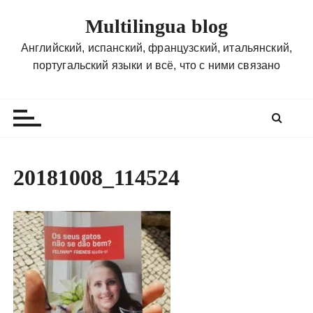
П
Multilingua blog
е
р
Английский, испанский, французский, итальянский,
е
португальский языки и всё, что с ними связано
й
т
и
к
с
о
20181008_114524
д
е
р
ж
и
м
о
м