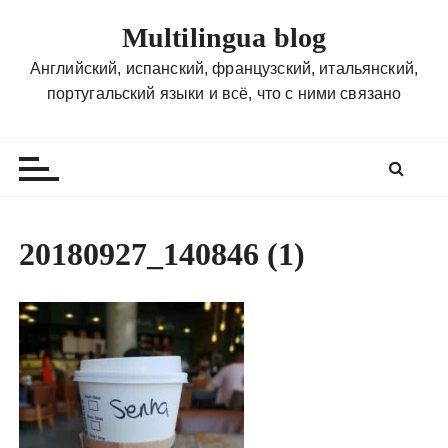
П
Multilingua blog
е
р
Английский, испанский, французский, итальянский,
е
португальский языки и всё, что с ними связано
й
т
и
к
с
о
20180927_140846 (1)
д
е
р
ж
и
м
о
м