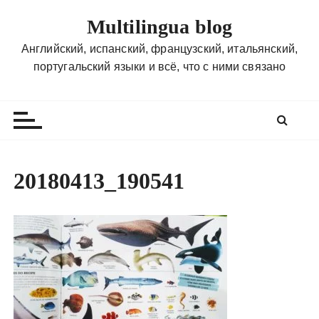
П
Multilingua blog
е
р
Английский, испанский, французский, итальянский,
е
португальский языки и всё, что с ними связано
й
т
и
к
с
о
20180413_190541
д
е
р
ж
и
м
о
м