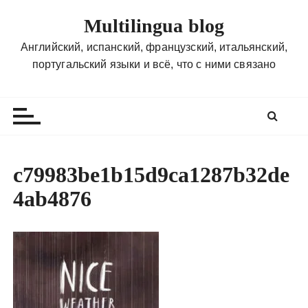
П
Multilingua blog
е
р
Английский, испанский, французский, итальянский,
е
португальский языки и всё, что с ними связано
й
т
и
к
с
о
c79983be1b15d9ca1287b32de
д
4ab4876
е
р
ж
и
м
о
м