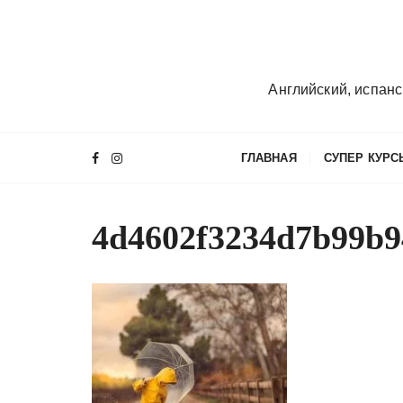
П
е
р
е
Английский, испанс
й
т
и
ГЛАВНАЯ
СУПЕР КУРС
к
с
о
4d4602f3234d7b99b
д
е
р
ж
и
м
о
м