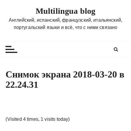
П
Multilingua blog
е
р
Английский, испанский, французский, итальянский,
е
португальский языки и всё, что с ними связано
й
т
и
к
с
о
Снимок экрана 2018-03-20 в
д
22.24.31
е
р
ж
и
м
(Visited 4 times, 1 visits today)
о
м