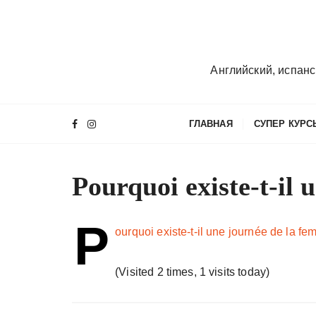
П
е
р
е
Английский, испанс
й
т
и
ГЛАВНАЯ
СУПЕР КУРС
к
с
о
Pourquoi existe-t-il 
д
е
р
P
ourquoi existe-t-il une journée de la f
ж
и
(Visited 2 times, 1 visits today)
м
о
м