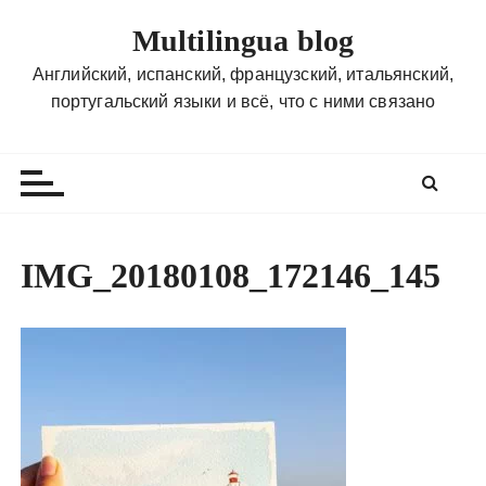
П
Multilingua blog
е
р
Английский, испанский, французский, итальянский,
е
португальский языки и всё, что с ними связано
й
т
и
к
с
о
IMG_20180108_172146_145
д
е
р
ж
и
м
о
м