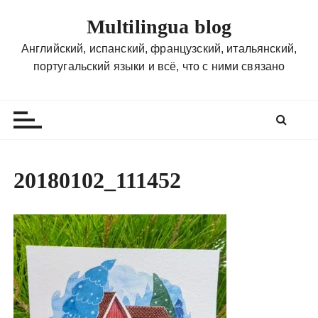
П
Multilingua blog
е
р
Английский, испанский, французский, итальянский,
е
португальский языки и всё, что с ними связано
й
т
и
к
с
о
20180102_111452
д
е
р
ж
и
м
о
м