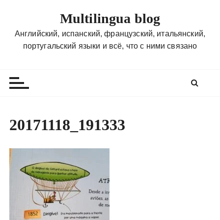
П
Multilingua blog
е
р
Английский, испанский, французский, итальянский,
е
португальский языки и всё, что с ними связано
й
т
и
к
с
о
20171118_191333
д
е
р
ж
и
м
о
м