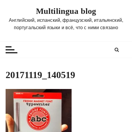
П
Multilingua blog
е
р
Английский, испанский, французский, итальянский,
е
португальский языки и всё, что с ними связано
й
т
и
к
с
о
20171119_140519
д
е
р
ж
и
м
о
м