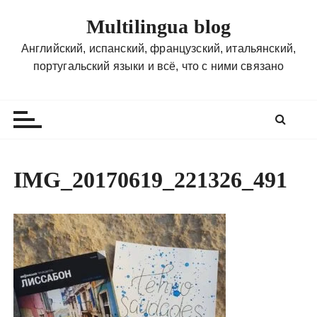
П
Multilingua blog
е
р
Английский, испанский, французский, итальянский,
е
португальский языки и всё, что с ними связано
й
т
и
к
с
о
IMG_20170619_221326_491
д
е
р
ж
и
м
о
м