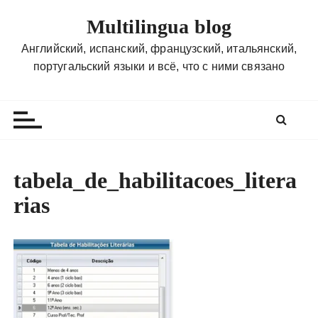
П
Multilingua blog
е
р
Английский, испанский, французский, итальянский,
е
португальский языки и всё, что с ними связано
й
т
и
к
с
о
tabela_de_habilitacoes_litera
д
rias
е
р
ж
и
м
о
м