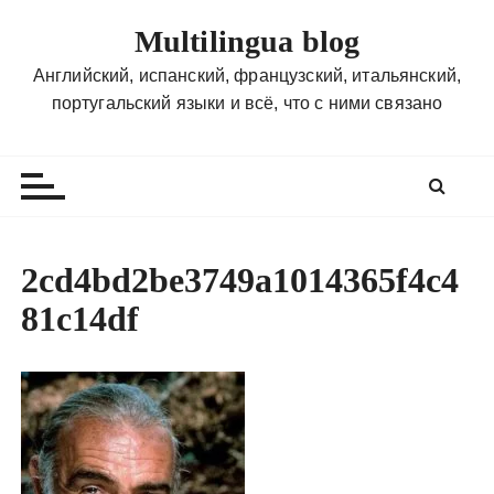
П
Multilingua blog
е
р
Английский, испанский, французский, итальянский,
е
португальский языки и всё, что с ними связано
й
т
и
к
с
о
2cd4bd2be3749a1014365f4c4
д
81c14df
е
р
ж
и
м
о
м