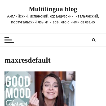
П
Multilingua blog
е
р
Английский, испанский, французский, итальянский,
е
португальский языки и всё, что с ними связано
й
т
и
к
с
о
maxresdefault
д
е
р
ж
и
м
о
м