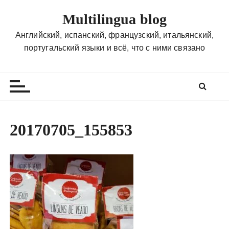
П
Multilingua blog
е
р
Английский, испанский, французский, итальянский,
е
португальский языки и всё, что с ними связано
й
т
и
к
с
о
20170705_155853
д
е
р
ж
и
м
о
м