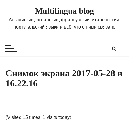
П
Multilingua blog
е
р
Английский, испанский, французский, итальянский,
е
португальский языки и всё, что с ними связано
й
т
и
к
с
о
Снимок экрана 2017-05-28 в
д
16.22.16
е
р
ж
и
м
(Visited 15 times, 1 visits today)
о
м