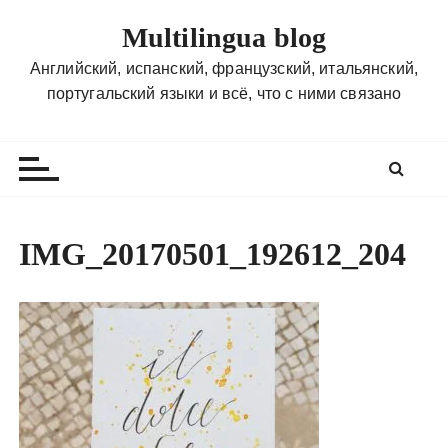
П
Multilingua blog
е
р
Английский, испанский, французский, итальянский,
е
португальский языки и всё, что с ними связано
й
т
и
к
с
о
IMG_20170501_192612_204
д
е
р
ж
и
м
о
м