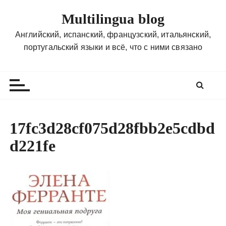
П
Multilingua blog
е
р
Английский, испанский, французский, итальянский,
е
португальский языки и всё, что с ними связано
й
т
и
к
с
о
17fc3d28cf075d28fbb2e5cdbd
д
d221fe
е
р
ж
и
м
о
м