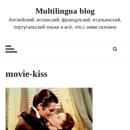
П
Multilingua blog
е
р
Английский, испанский, французский, итальянский,
е
португальский языки и всё, что с ними связано
й
т
и
к
с
о
movie-kiss
д
е
р
ж
и
м
о
м