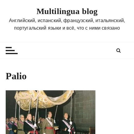
П
Multilingua blog
е
р
Английский, испанский, французский, итальянский,
е
португальский языки и всё, что с ними связано
й
т
и
к
с
о
Palio
д
е
р
ж
и
м
о
м