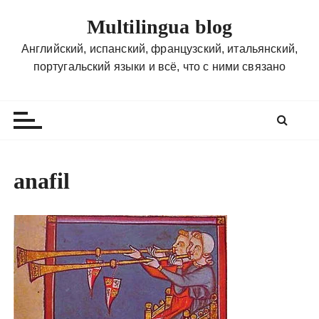
П
Multilingua blog
е
р
Английский, испанский, французский, итальянский,
е
португальский языки и всё, что с ними связано
й
т
и
к
с
о
anafil
д
е
р
ж
и
м
о
м