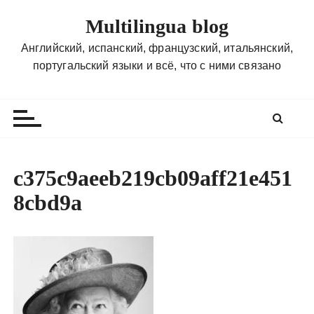
П
Multilingua blog
е
р
Английский, испанский, французский, итальянский,
е
португальский языки и всё, что с ними связано
й
т
и
к
с
о
c375c9aeeb219cb09aff21e451
д
8cbd9a
е
р
ж
и
м
о
м