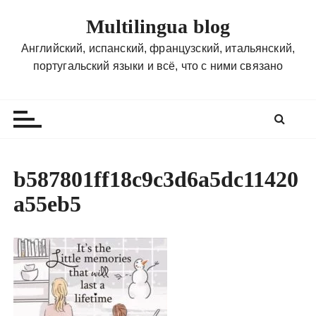
П
Multilingua blog
е
р
Английский, испанский, французский, итальянский,
е
португальский языки и всё, что с ними связано
й
т
и
к
с
о
b587801ff18c9c3d6a5dc11420
д
a55eb5
е
р
ж
и
м
о
м