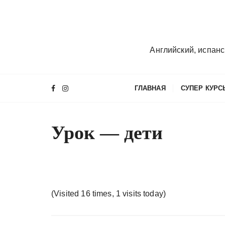
П
е
р
е
Английский, испанс
й
т
и
ГЛАВНАЯ
СУПЕР КУРС
к
с
о
Урок — дети
д
е
р
ж
и
(Visited 16 times, 1 visits today)
м
о
м