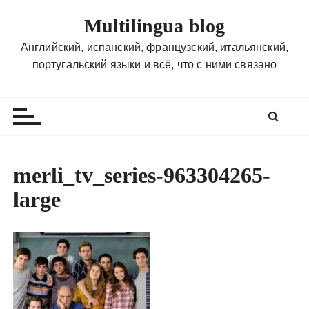
П
Multilingua blog
е
р
Английский, испанский, французский, итальянский,
е
португальский языки и всё, что с ними связано
й
т
и
к
с
о
merli_tv_series-963304265-
д
large
е
р
ж
и
м
о
м