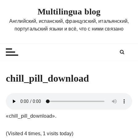
П
Multilingua blog
е
р
Английский, испанский, французский, итальянский,
е
португальский языки и всё, что с ними связано
й
т
и
к
с
о
chill_pill_download
д
е
р
ж
и
«chill_pill_download».
м
о
(Visited 4 times, 1 visits today)
м