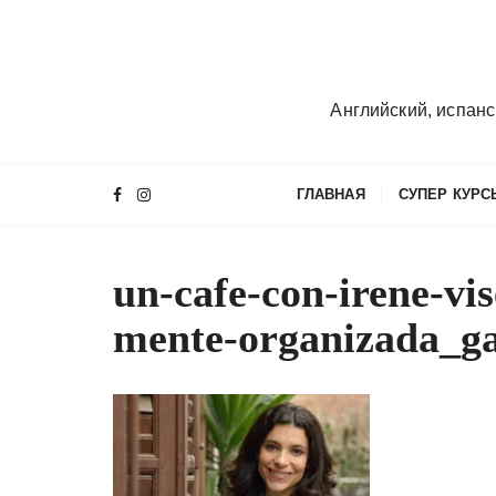
П
е
р
е
Английский, испанс
й
т
и
ГЛАВНАЯ
СУПЕР КУРС
к
с
о
un-cafe-con-irene-vi
д
е
mente-organizada_ga
р
ж
и
м
о
м