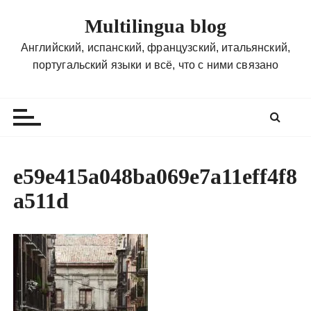
П
Multilingua blog
е
р
Английский, испанский, французский, итальянский,
е
португальский языки и всё, что с ними связано
й
т
и
к
с
о
e59e415a048ba069e7a11eff4f8
д
a511d
е
р
ж
и
м
о
м