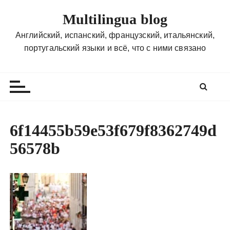
П
Multilingua blog
е
р
Английский, испанский, французский, итальянский,
е
португальский языки и всё, что с ними связано
й
т
и
к
с
о
6f14455b59e53f679f8362749d
д
56578b
е
р
ж
и
м
о
м