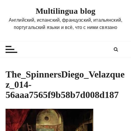
П
Multilingua blog
е
р
Английский, испанский, французский, итальянский,
е
португальский языки и всё, что с ними связано
й
т
и
к
с
о
The_SpinnersDiego_Velazque
д
z_014-
е
р
56aaa7565f9b58b7d008d187
ж
и
м
о
м